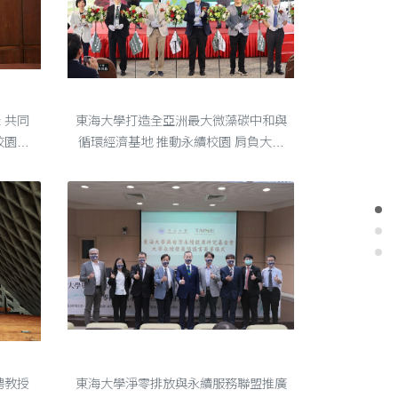
園數據治理
東海大學打造全亞洲最大微藻碳中和與循環經濟基地 推動永續校園 肩負大學社會責任
 共同
東海大學打造全亞洲最大微藻碳中和與
校園數
循環經濟基地 推動永續校園 肩負大學
社會責任 (中央社訊息服務20240416
電信總
15:39:12)全亞洲最大校園微藻碳中和
學校長
與循環經濟基地登場！ 為推動2050淨
...
零排放目標，東海大學以AI建築、環
工....
東海大學與台灣永續能源研究基金會大學永續發展倡議書簽署儀式暨淨零排放與永續服務聯盟推廣交流說明會
聘教授
東海大學淨零排放與永續服務聯盟推廣