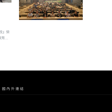
獎』
2021智慧永續循環技術研討會暨專題競賽-競賽成果
授』榮
教育傑
』
國內外連結