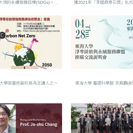
大項的永續發展目標(SDGs)。有
用智慧科技與創新技術解決永續發
面臨的問題，是未來永續發展重要
。本研討會基於「智慧」及「永
兩大主軸，徵求與SDGs相關研究
論....
2022/04/26淨零排放策略與負碳技術整合會議
2022/04/28東海大學淨零排放與永續服務聯盟推廣交流說明會
大學張嘉修副校長為主講人之一
東海大學 基礎科學館 求真廳(BS1