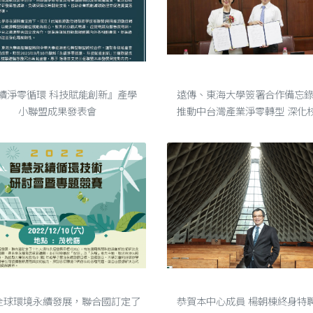
淨零循環 科技賦能創新』產學小聯盟成果發表會
遠傳、東海大學簽署合作備忘錄 共同推動中台灣產業淨零轉型 深化校
續淨零循環 科技賦能創新』產學
遠傳、東海大學簽署合作備忘錄
小聯盟成果發表會
推動中台灣產業淨零轉型 深化
據治理 東海大學今日（16）舉行「智
慧碳中和園區」開幕儀式，遠傳
經理井琪受邀出席，並與東海大
張國恩簽署合作備忘錄（MOU），.
2022智慧永續循環技術研討會暨專題競賽
恭賀！本中心成員楊朝棟終身特聘教授榮獲2021年「李國鼎穿石獎」
全球環境永續發展，聯合國訂定了
恭賀本中心成員 楊朝棟終身特