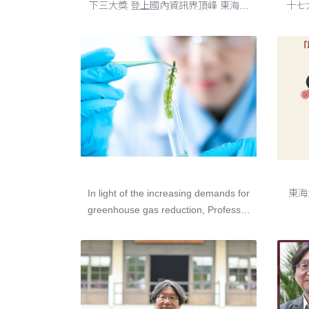
下三大獎 登上國內資訊界頂峰 東海大
十七
學近期獲得多項大獎，資工系終身特聘
效運
教授楊朝棟更一舉拿下三項資訊教師大
展所
獎，包括「2022 資訊榮譽獎章」、
議題
「2022 傑出產業貢獻獎，以及「2023
續」
....
以微藻為基礎降低環境汙染的固碳循環經濟 Microalgae-Based Carbon Fixation, Waste Reduction, and Circular Economy
In light of the increasing demands for
東海
greenhouse gas reduction, Professor
Jo-Shu Chang has devoted himself to
developing microalgae-based
technologies for CO2 reduction,
biofuels production and biorefinery.
The microalgae’s photobiosynthesis
function is the most natural and