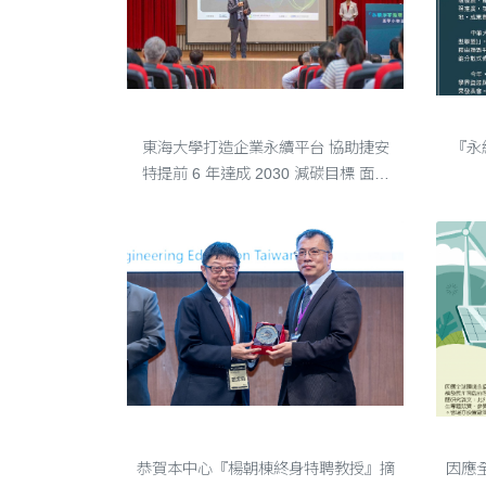
東海大學打造企業永續平台 協助捷安特提前 6 年達成2030 減碳目標
『永續
東海大學打造企業永續平台 協助捷安
『永
特提前 6 年達成 2030 減碳目標 面對
淨零轉型與數位永續挑戰，東海大學打
造「企業永續影響力平台」，積極協助
企業加速淨零轉型，包含助力
GIANT（巨大集團）完成全球第一台碳
纖公....
恭賀本中心『楊朝棟終身特聘教授』摘下三大獎 登上國內資訊界頂峰
恭賀本中心『楊朝棟終身特聘教授』摘
因應