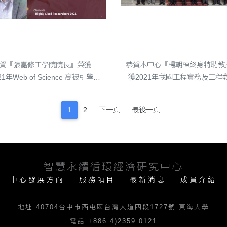
院長』榮獲『2021年Web of Science 高被引學者Highly Cited Researcher』的榮譽
恭賀本中心『楊朝棟終身特聘教授』榮獲2021年我國工程實務及工程教育傑出貢獻『傑出工程教授
賀『張嘉修工學院院長』榮獲
恭賀本中心『楊朝棟終身特聘教
21年Web of Science 高被引學者
獲2021年我國工程實務及工程
hly Cited Researcher』的榮譽
出貢獻『傑出工程教授獎
1
2
下一頁
最後一頁
智慧永續循環經濟研究中心
中心發展方向
服務項目
最新消息
成員介紹
地址:40704台中市西屯區台灣大道四段1727號 東海大學
電話:+886 4)2359 0121