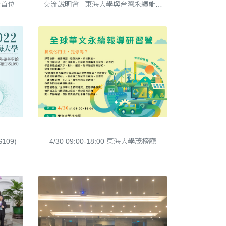
獲2021年「李國鼎穿石獎」私校首位
交流說明會 東海大學與台灣永續能源
研究基金會「大學永續發展倡議書簽署
儀式」今(4/28)日於東海大學求真廳舉
行。會議邀請產官學界代表，針對氣候
變遷、淨零轉型....
2022/04/30全球華文永續報導研習營
09)
4/30 09:00-18:00 東海大學茂榜廳