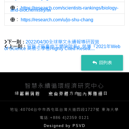
：
https://research.com/scientists-rankings/biology-
and-biochemistry/tw
：
https://research.com/u/jo-shu-chang
下一則：
2022/04/30全球華文永續報導研習營
上一則：
狂賀『張嘉修工學院院長』榮獲『2021年Web
of Science 高被引學者Highly Cited Resea....
回列表
智慧永續循環經濟研究中心
緣起與目的
中心發展方向
服務項目
最新消息
成員介紹
國內外連結
地址:40704台中市西屯區台灣大道四段1727號 東海大學
電話:+886 4)2359 0121
Designed by PSVD