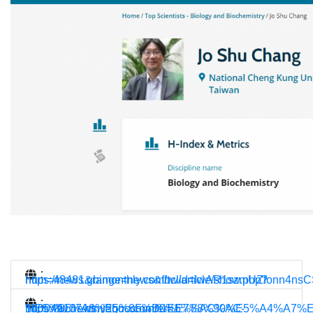
：
https://news.gbimonthly.com/tw/article/show.php?num=48481&range=new
：
https://tw.news.yahoo.com/%E6%88%90%E5%A4%A7%E5%8C%96%E5%B7%A5%E7%B3%BB%E6%95%99%E6%8E%88%E5%BC%B5%E5%98%89%E4%BF%AE-%E5%85%A8%E5%8F%B0%E7%AC%AC-160049107.html?guccounter=1